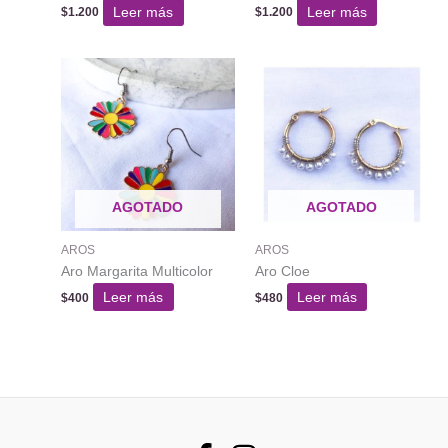
Leer más
Leer más
$
1.200
$
1.200
AGOTADO
AGOTADO
AROS
AROS
Aro Margarita Multicolor
Aro Cloe
Leer más
Leer más
$
400
$
480