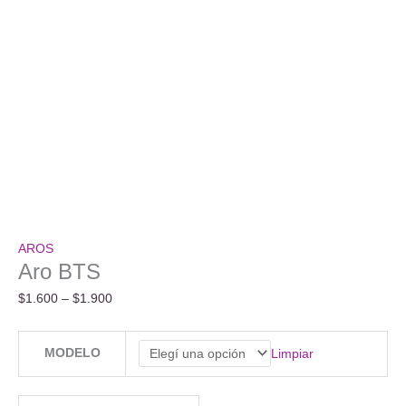
AROS
Aro BTS
Rango
$
1.600
–
$
1.900
de
precios:
MODELO
Limpiar
desde
$1.600
hasta
Aro