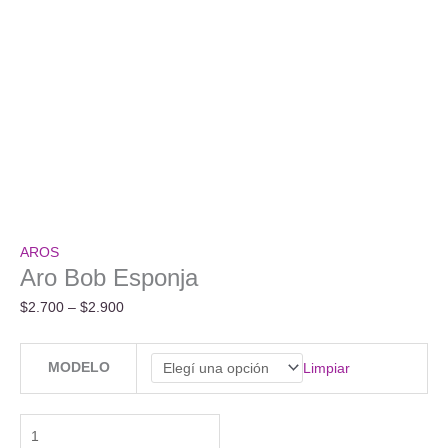
AROS
Aro Bob Esponja
Rango
$
2.700
–
$
2.900
de
precios:
MODELO
Limpiar
desde
$2.700
hasta
Aro
$2.900
Bob