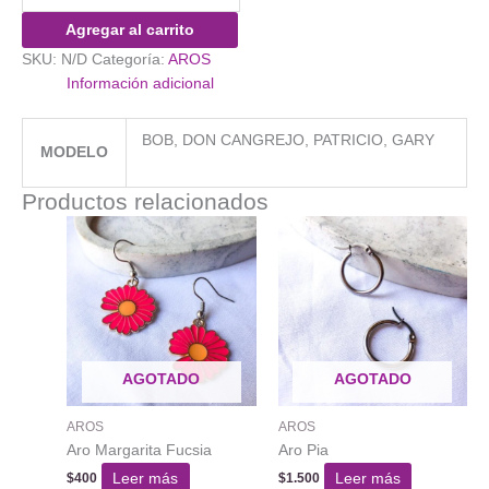
Esponja
Agregar al carrito
cantidad
SKU:
N/D
Categoría:
AROS
Información adicional
BOB, DON CANGREJO, PATRICIO, GARY
MODELO
Productos relacionados
AGOTADO
AGOTADO
AROS
AROS
Aro Margarita Fucsia
Aro Pia
Leer más
Leer más
$
400
$
1.500